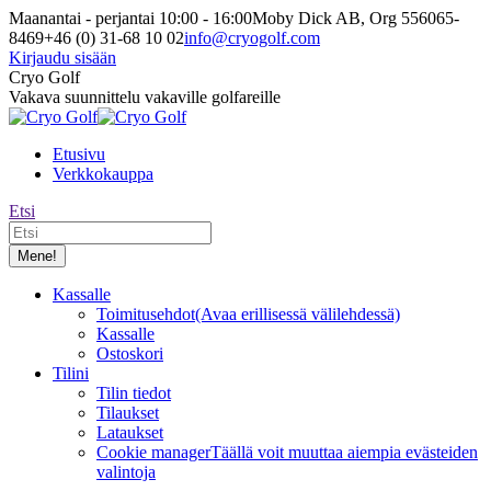
Siirry
Maanantai - perjantai 10:00 - 16:00
Moby Dick AB, Org 556065-
sisältöön
8469
+46 (0) 31-68 10 02
info@cryogolf.com
Kirjaudu sisään
Facebook-
Instagram-
Cryo Golf
sivu
sivu
Vakava suunnittelu vakaville golfareille
avautuu
avautuu
uuteen
uuteen
Etusivu
ikkunaan
ikkunaan
Verkkokauppa
Etsi:
Etsi
Kassalle
Toimitusehdot
(Avaa erillisessä välilehdessä)
Kassalle
Ostoskori
Tilini
Tilin tiedot
Tilaukset
Lataukset
Cookie manager
Täällä voit muuttaa aiempia evästeiden
valintoja