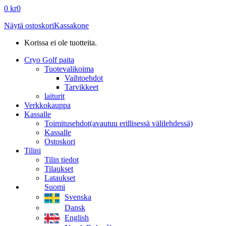
0
kr
0
Näytä ostoskori
Kassakone
Korissa ei ole tuotteita.
Cryo Golf paita
Tuotevalikoima
Vaihtoehdot
Tarvikkeet
laiturit
Verkkokauppa
Kassalle
Toimitusehdot
(avautuu erillisessä välilehdessä)
Kassalle
Ostoskori
Tilini
Tilin tiedot
Tilaukset
Lataukset
Suomi
Svenska
Dansk
English