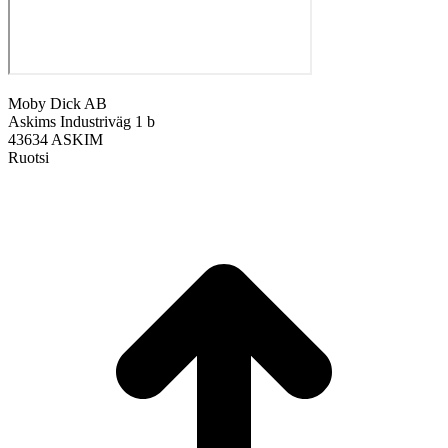
Moby Dick AB
Askims Industriväg 1 b
43634 ASKIM
Ruotsi
A