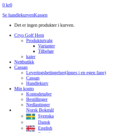
0
kr
0
Se handlekurven
Kassen
Det er ingen produkter i kurven.
Cryo Golf Hem
Produktutvalg
Varianter
Tilbehør
kaier
Nettbutikk
Cassan
Leveringsbetingelser
(åpnes i en egen fane)
Cassan
Handlekurv
Min konto
Kontodetaljer
Bestillinger
Nedlastinger
Norsk Bokmål
Svenska
Dansk
English