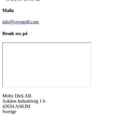
Maila
info@cryogolf.com
Besøk oss på
Moby Dick AB
Askims Industriväg 1 b
43634 ASKIM
Sverige
ti