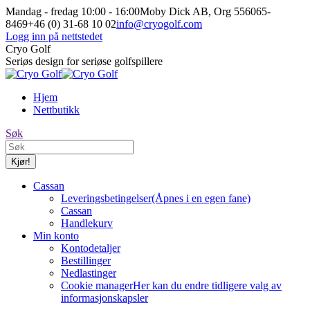
Hopp
Mandag - fredag 10:00 - 16:00
Moby Dick AB, Org 556065-
til
8469
+46 (0) 31-68 10 02
info@cryogolf.com
innhold
Logg inn på nettstedet
Facebook-
Instagram-
Cryo Golf
siden
siden
Seriøs design for seriøse golfspillere
åpnes
åpnes
i
i
Hjem
nytt
nytt
Nettbutikk
vindu
vindu
Søk:
Søk
Cassan
Leveringsbetingelser
(Åpnes i en egen fane)
Cassan
Handlekurv
Min konto
Kontodetaljer
Bestillinger
Nedlastinger
Cookie manager
Her kan du endre tidligere valg av
informasjonskapsler