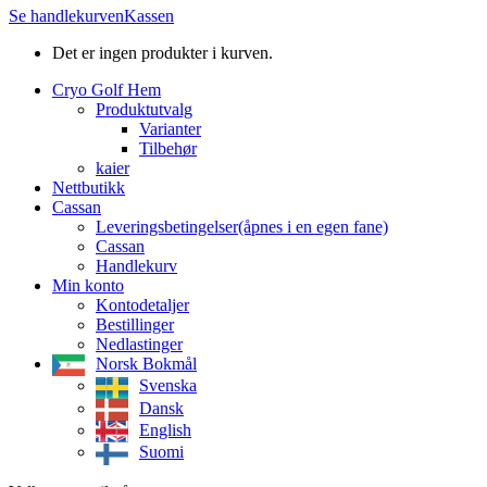
Se handlekurven
Kassen
Det er ingen produkter i kurven.
Cryo Golf Hem
Produktutvalg
Varianter
Tilbehør
kaier
Nettbutikk
Cassan
Leveringsbetingelser
(åpnes i en egen fane)
Cassan
Handlekurv
Min konto
Kontodetaljer
Bestillinger
Nedlastinger
Norsk Bokmål
Svenska
Dansk
English
Suomi