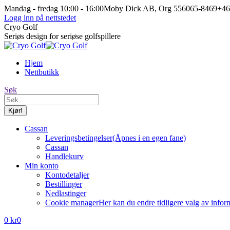
Hopp
Mandag - fredag 10:00 - 16:00
Moby Dick AB, Org 556065-8469
+46
til
Logg inn på nettstedet
innhold
Facebook-
Instagram-
Cryo Golf
siden
siden
Seriøs design for seriøse golfspillere
åpnes
åpnes
i
i
Hjem
nytt
nytt
Nettbutikk
vindu
vindu
Søk:
Søk
Cassan
Leveringsbetingelser
(Åpnes i en egen fane)
Cassan
Handlekurv
Min konto
Kontodetaljer
Bestillinger
Nedlastinger
Cookie manager
Her kan du endre tidligere valg av infor
0
kr
0