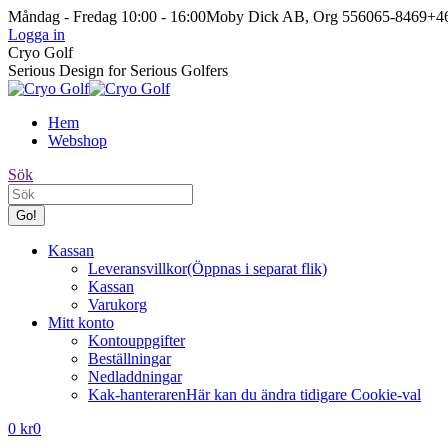
Skip
Måndag - Fredag 10:00 - 16:00
Moby Dick AB, Org 556065-8469
+46
to
Logga in
content
Facebook
Instagram
Cryo Golf
page
page
Serious Design for Serious Golfers
opens
opens
in
in
Hem
new
new
Webshop
window
window
Search:
Sök
Kassan
Leveransvillkor
(Öppnas i separat flik)
Kassan
Varukorg
Mitt konto
Kontouppgifter
Beställningar
Nedladdningar
Kak-hanteraren
Här kan du ändra tidigare Cookie-val
0
kr
0