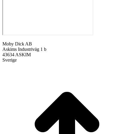
Moby Dick AB
Askims Industriväg 1 b
43634 ASKIM
Sverige
ti
t