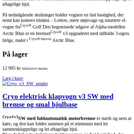
aftagelige hjul.
På nedadgående skråninger holder vognen en fast hastighed, der
nemt kan justeres trinløst. - Lettere, mere støjsvage og smartere el-
Cryo®
vogne fra
Golf Den begrænsede udgave af Alpha-modellen
Cryo®
Arctic Blue er en bremset
v3 opgraderet med stilfulde 3-egers
Cryo®-farven
fælge, malet i
Arctic Blue.
På lager
12 995
kr
inklusive moms
Læg i kurv
Cryo elektrisk klapvogn v3 SW med
bremse og smal hjulbase
Cryo®v3
SW med fuldautomatisk motorbremse
er stærk og nem at
køre, og den kan foldes sammen på et minimum med let
sammenklappelige og let aftagelige hjul.