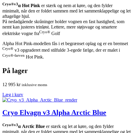
Cryo®v3
α Hot Pink
er stærk og nem at køre, og den fylder
minimalt, når den er foldet sammen med let sammenklappelige og let
aftagelige hjul.
På nedadgående skråninger holder vognen en fast hastighed, som
nemt kan justeres trinløst. Lettere, mere støjsvage og smartere
Cryo®
elektriske vogne fra
Golf
Alpha Hot Pink-modellen fås i et begrænset oplag og er en bremset
Cryo®
v3 opgraderet med stilfulde 3-egede fælge, der er malet i
Cryo®-farven
Hot Pink.
På lager
12 995
kr
inklusive moms
Læg i kurv
Cryo Elvagn v3 Alpha Arctic Blue
Cryo®v3
α Arctic Blue
er stærk og let at køre, og den fylder
minimalt, når den er foldet sammen med let sammenklappelige og let