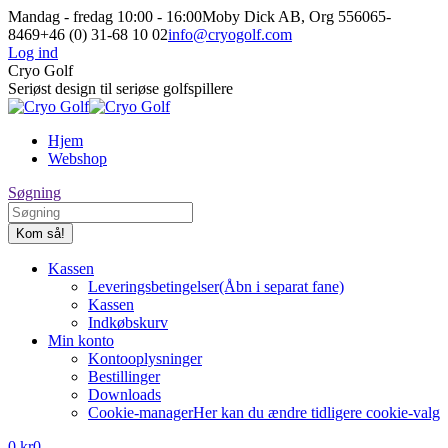
Spring
Mandag - fredag 10:00 - 16:00
Moby Dick AB, Org 556065-
til
8469
+46 (0) 31-68 10 02
info@cryogolf.com
indhold
Log ind
Facebook-
Instagram-
Cryo Golf
side
side
Seriøst design til seriøse golfspillere
åbner
åbner
i
i
Hjem
nyt
nyt
Webshop
vindue
vindue
Søg:
Søgning
Kassen
Leveringsbetingelser
(Åbn i separat fane)
Kassen
Indkøbskurv
Min konto
Kontooplysninger
Bestillinger
Downloads
Cookie-manager
Her kan du ændre tidligere cookie-valg
0
kr
0