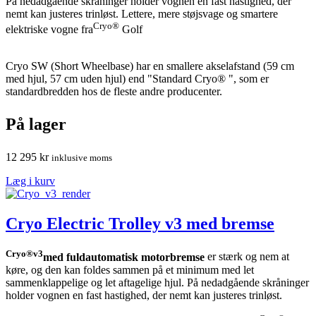
På nedadgående skråninger holder vognen en fast hastighed, der
nemt kan justeres trinløst. Lettere, mere støjsvage og smartere
Cryo®
elektriske vogne fra
Golf
Cryo SW (Short Wheelbase) har en smallere akselafstand (59 cm
med hjul, 57 cm uden hjul) end "Standard Cryo® ", som er
standardbredden hos de fleste andre producenter.
På lager
12 295
kr
inklusive moms
Læg i kurv
Cryo Electric Trolley v3 med bremse
Cryo®v3
med fuldautomatisk motorbremse
er stærk og nem at
køre, og den kan foldes sammen på et minimum med let
sammenklappelige og let aftagelige hjul. På nedadgående skråninger
holder vognen en fast hastighed, der nemt kan justeres trinløst.