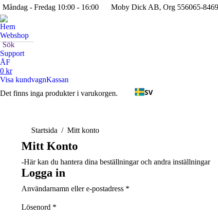
Måndag - Fredag 10:00 - 16:00
Moby Dick AB, Org 556065-846
Hem
Webshop
Search:
Sök
Support
ÅF
0
kr
Visa kundvagn
Kassan
SV
Det finns inga produkter i varukorgen.
Du är här:
Startsida
Mitt konto
Mitt
Konto
-Här kan du hantera dina beställningar och andra inställningar
Logga in
Obligatoriskt
Användarnamn eller e-postadress
*
Obligatoriskt
Lösenord
*