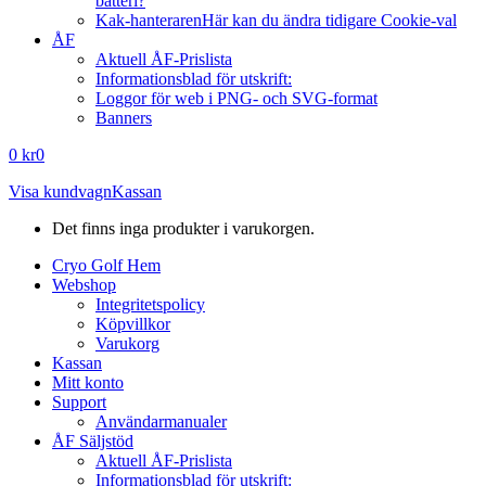
batteri?
Kak-hanteraren
Här kan du ändra tidigare Cookie-val
ÅF
Aktuell ÅF-Prislista
Informationsblad för utskrift:
Loggor för web i PNG- och SVG-format
Banners
0
kr
0
Visa kundvagn
Kassan
Det finns inga produkter i varukorgen.
Cryo Golf Hem
Webshop
Integritetspolicy
Köpvillkor
Varukorg
Kassan
Mitt konto
Support
Användarmanualer
ÅF Säljstöd
Aktuell ÅF-Prislista
Informationsblad för utskrift: