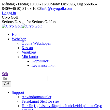
Skip
Måndag - Fredag 10:00 - 16:00
Moby Dick AB, Org 556065-
to
8469
+46 (0) 31-68 10 02
info@cryogolf.com
content
Logga in
Facebook
Instagram
Cryo Golf
page
page
Serious Design for Serious Golfers
opens
opens
in
in
Hem
new
new
Webshop
window
window
Öppna Webshopen
Kassan
Varukorg
Mitt konto
Köpvillkor
Leveransvillkor
Search:
Sök
Support
Användarmanualer
Felsökning Steg för steg
Hur får jag bäst livslängd och räckvidd på mitt Cryo