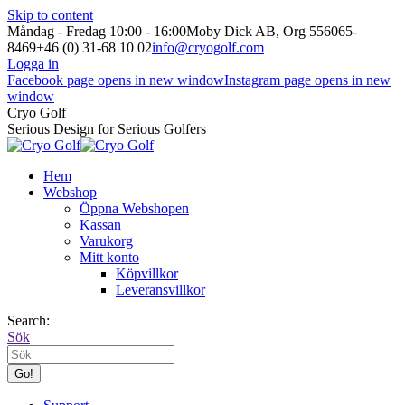
Skip to content
Måndag - Fredag 10:00 - 16:00
Moby Dick AB, Org 556065-
8469
+46 (0) 31-68 10 02
info@cryogolf.com
Logga in
Facebook page opens in new window
Instagram page opens in new
window
Cryo Golf
Serious Design for Serious Golfers
Hem
Webshop
Öppna Webshopen
Kassan
Varukorg
Mitt konto
Köpvillkor
Leveransvillkor
Search:
Sök