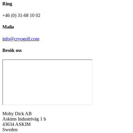
Ring
+46 (0) 31-68 10 02
Maila
info@cryogolf.com
Besök oss
Moby Dick AB
Askims Industriväg 1 b
43634 ASKIM
Sweden