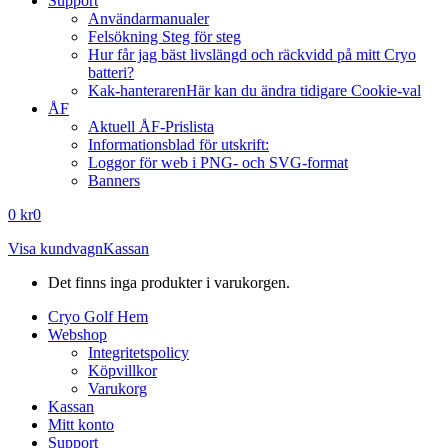
Support
Användarmanualer
Felsökning Steg för steg
Hur får jag bäst livslängd och räckvidd på mitt Cryo
batteri?
Kak-hanteraren
Här kan du ändra tidigare Cookie-val
ÅF
Aktuell ÅF-Prislista
Informationsblad för utskrift:
Loggor för web i PNG- och SVG-format
Banners
0
kr
0
Visa kundvagn
Kassan
Det finns inga produkter i varukorgen.
Cryo Golf Hem
Webshop
Integritetspolicy
Köpvillkor
Varukorg
Kassan
Mitt konto
Support