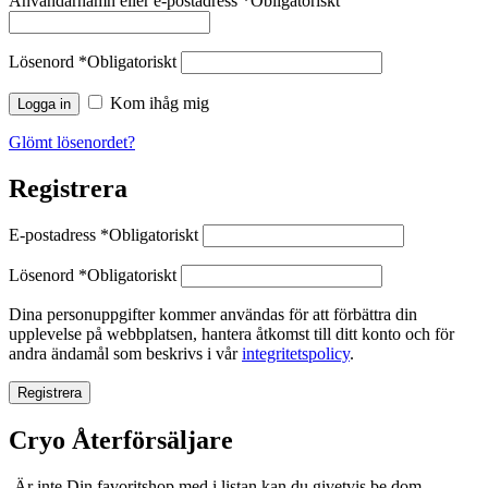
Användarnamn eller e-postadress
*
Obligatoriskt
Lösenord
*
Obligatoriskt
Kom ihåg mig
Logga in
Glömt lösenordet?
Registrera
E-postadress
*
Obligatoriskt
Lösenord
*
Obligatoriskt
Dina personuppgifter kommer användas för att förbättra din
upplevelse på webbplatsen, hantera åtkomst till ditt konto och för
andra ändamål som beskrivs i vår
integritetspolicy
.
Registrera
Cryo
Återförsäljare
-Är inte Din favoritshop med i listan kan du givetvis be dom