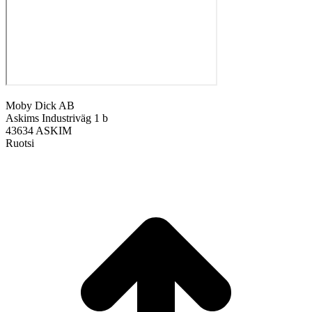
Moby Dick AB
Askims Industriväg 1 b
43634 ASKIM
Ruotsi
A