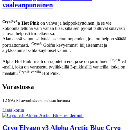
vaaleanpunainen
Cryo®v3
α Hot Pink
on vahva ja helppokäyttöinen, ja se vie
kokoontaitettuna vain vähän tilaa, sillä sen pyörät taittuvat sulavasti
ja ovat helposti irrotettavissa.
Alamäessä vaunu säilyttää asetetun nopeuden, jota on helppo säätää
-Cryo®
portaattomasti.
Golfin kevyemmät, hiljaisemmat ja
älykkäämmät sähkökäyttöiset vaunut.
Cryo®
Alpha Hot Pink -malli on rajoitettu erä, ja se on jarrullinen
v3
-malli, joka on varustettu tyylikkäillä 3-piikkisillä vanteilla, jotka on
Cryo®-värillä
maalattu
Hot Pink.
Varastossa
12 995
kr
arvonlisävero mukaan luettuna
Lisää koriin
Cryo Elvagn v3 Alpha Arctic Blue Cryo