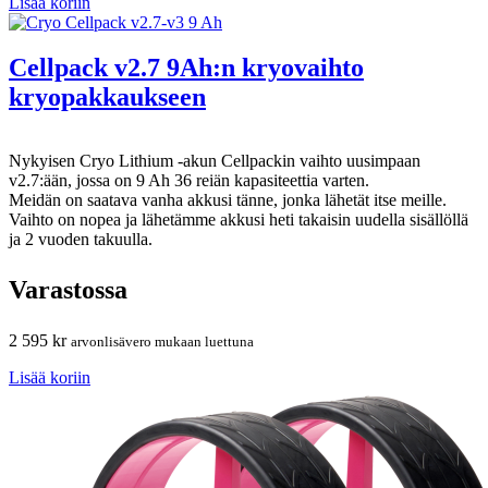
Lisää koriin
Cellpack v2.7 9Ah:n kryovaihto
kryopakkaukseen
Nykyisen Cryo Lithium -akun Cellpackin vaihto uusimpaan
v2.7:ään, jossa on 9 Ah 36 reiän kapasiteettia varten.
Meidän on saatava vanha akkusi tänne, jonka lähetät itse meille.
Vaihto on nopea ja lähetämme akkusi heti takaisin uudella sisällöllä
ja 2 vuoden takuulla.
Varastossa
2 595
kr
arvonlisävero mukaan luettuna
Lisää koriin