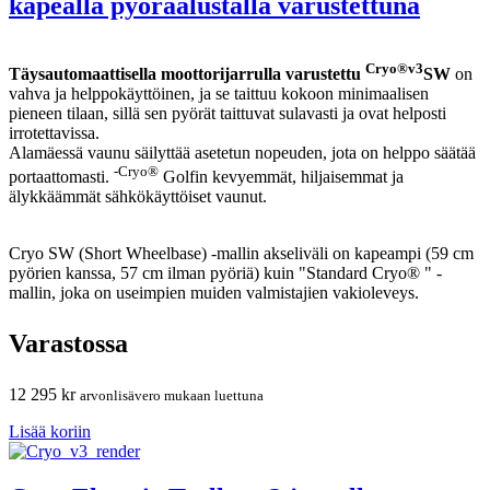
kapealla pyöräalustalla varustettuna
Cryo®v3
Täysautomaattisella moottorijarrulla varustettu
SW
on
vahva ja helppokäyttöinen, ja se taittuu kokoon minimaalisen
pieneen tilaan, sillä sen pyörät taittuvat sulavasti ja ovat helposti
irrotettavissa.
Alamäessä vaunu säilyttää asetetun nopeuden, jota on helppo säätää
-Cryo®
portaattomasti.
Golfin kevyemmät, hiljaisemmat ja
älykkäämmät sähkökäyttöiset vaunut.
Cryo SW (Short Wheelbase) -mallin akseliväli on kapeampi (59 cm
pyörien kanssa, 57 cm ilman pyöriä) kuin "Standard Cryo® " -
mallin, joka on useimpien muiden valmistajien vakioleveys.
Varastossa
12 295
kr
arvonlisävero mukaan luettuna
Lisää koriin