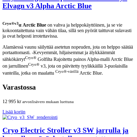
Elvagn v3 Alpha Arctic Blue
Cryo®v3
α Arctic Blue
on vahva ja helppokäyttöinen, ja se vie
kokoontaitettuna vain vähän tilaa, sillä sen pyörät taittuvat sulavasti
ja ovat helposti irrotettavissa.
Alamäessä vaunu säilyttää asetetun nopeuden, jota on helppo säätää
portaattomasti. -Kevyemmät, hiljaisemmat ja älykkäämmät
Cryo®
sähkökärryt
Golfilta Rajoitettu painos Alpha-malli Arctic Blue
Cryo®
on jarrullinen
v3, jota on päivitetty tyylikkäillä 3-puolaisilla
Cryo®-värillä
vanteilla, jotka on maalattu
Arctic Blue.
Varastossa
12 995
kr
arvonlisävero mukaan luettuna
Lisää koriin
Cryo Electric Stroller v3 SW jarrulla ja