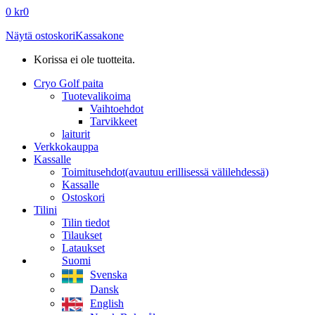
0
kr
0
Näytä ostoskori
Kassakone
Korissa ei ole tuotteita.
Cryo Golf paita
Tuotevalikoima
Vaihtoehdot
Tarvikkeet
laiturit
Verkkokauppa
Kassalle
Toimitusehdot
(avautuu erillisessä välilehdessä)
Kassalle
Ostoskori
Tilini
Tilin tiedot
Tilaukset
Lataukset
Suomi
Svenska
Dansk
English