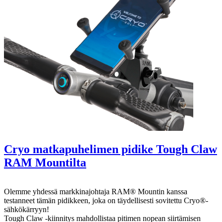
Cryo matkapuhelimen pidike Tough Claw
RAM Mountilta
Olemme yhdessä markkinajohtaja RAM® Mountin kanssa
testanneet tämän pidikkeen, joka on täydellisesti sovitettu Cryo®-
sähkökärryyn!
Tough Claw -kiinnitys mahdollistaa pitimen nopean siirtämisen