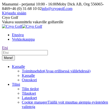
Siirry
Maanantai - perjantai 10:00 - 16:00
Moby Dick AB, Org 556065-
sisältöön
8469
+46 (0) 31-68 10 02
info@cryogolf.com
Kirjaudu sisään
Facebook-
Instagram-
Cryo Golf
sivu
sivu
Vakava suunnittelu vakaville golfareille
avautuu
avautuu
uuteen
uuteen
Etusivu
ikkunaan
ikkunaan
Verkkokauppa
Etsi:
Etsi
Kassalle
Toimitusehdot
(Avaa erillisessä välilehdessä)
Kassalle
Ostoskori
Tilini
Tilin tiedot
Tilaukset
Lataukset
Cookie manager
Täällä voit muuttaa aiempia evästeiden
valintoja