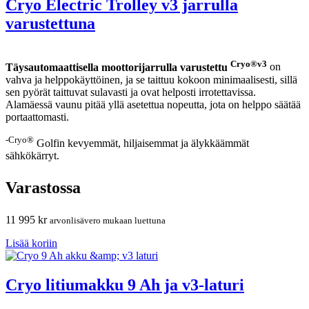
Cryo Electric Trolley v3 jarrulla
varustettuna
Cryo®v3
Täysautomaattisella moottorijarrulla varustettu
on
vahva ja helppokäyttöinen, ja se taittuu kokoon minimaalisesti, sillä
sen pyörät taittuvat sulavasti ja ovat helposti irrotettavissa.
Alamäessä vaunu pitää yllä asetettua nopeutta, jota on helppo säätää
portaattomasti.
-Cryo®
Golfin kevyemmät, hiljaisemmat ja älykkäämmät
sähkökärryt.
Varastossa
11 995
kr
arvonlisävero mukaan luettuna
Lisää koriin
Cryo litiumakku 9 Ah ja v3-laturi