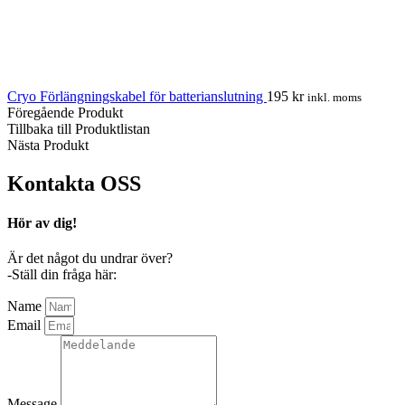
Cryo Förlängningskabel för batterianslutning
195
kr
inkl. moms
Föregående Produkt
Tillbaka till Produktlistan
Nästa Produkt
Kontakta
OSS
Hör av dig!
Är det något du undrar över?
-Ställ din fråga här:
Name
Email
Message