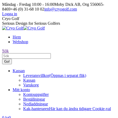
Skip
Måndag - Fredag 10:00 - 16:00
Moby Dick AB, Org 556065-
to
8469
+46 (0) 31-68 10 02
info@cryogolf.com
content
Logga in
Facebook
Instagram
Cryo Golf
page
page
Serious Design for Serious Golfers
opens
opens
in
in
Hem
new
new
Webshop
window
window
Search:
Sök
Kassan
Leveransvillkor
(Öppnas i separat flik)
Kassan
Varukorg
Mitt konto
Kontouppgifter
Beställningar
Nedladdningar
Kak-hanteraren
Här kan du ändra tidigare Cookie-val
0
kr
0