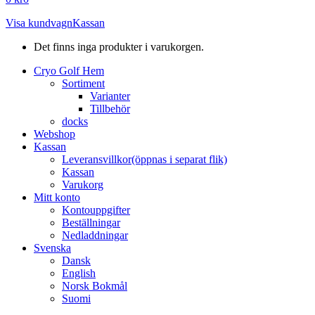
Visa kundvagn
Kassan
Det finns inga produkter i varukorgen.
Cryo Golf Hem
Sortiment
Varianter
Tillbehör
docks
Webshop
Kassan
Leveransvillkor
(öppnas i separat flik)
Kassan
Varukorg
Mitt konto
Kontouppgifter
Beställningar
Nedladdningar
Svenska
Dansk
English
Norsk Bokmål
Suomi