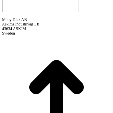
Moby Dick AB
Askims Industriväg 1 b
43634 ASKIM
Sweden
t
T