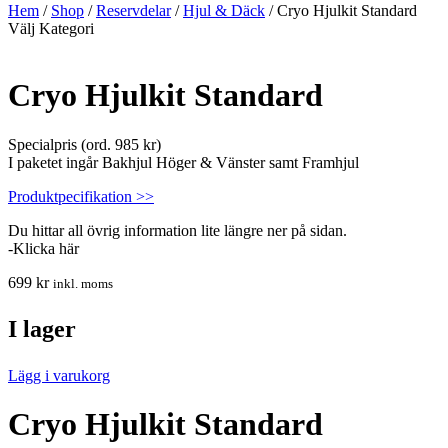
Hem
/
Shop
/
Reservdelar
/
Hjul & Däck
/ Cryo Hjulkit Standard
Välj Kategori
Cryo Hjulkit Standard
Specialpris (ord. 985 kr)
I paketet ingår Bakhjul Höger & Vänster samt Framhjul
Produktpecifikation >>
Du hittar all övrig information lite längre ner på sidan.
-Klicka här
699
kr
inkl. moms
I lager
Lägg i varukorg
Cryo Hjulkit Standard