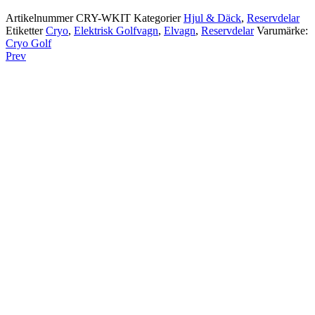
Artikelnummer
CRY-WKIT
Kategorier
Hjul & Däck
,
Reservdelar
Etiketter
Cryo
,
Elektrisk Golfvagn
,
Elvagn
,
Reservdelar
Varumärke:
Cryo Golf
Prev