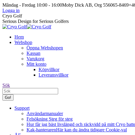
Skip
Måndag - Fredag 10:00 - 16:00
Moby Dick AB, Org 556065-8469
+46
to
Logga in
content
Facebook
Instagram
Cryo Golf
page
page
Serious Design for Serious Golfers
opens
opens
in
in
Hem
new
new
Webshop
window
window
Öppna Webshopen
Kassan
Varukorg
Mitt konto
Köpvillkor
Leveransvillkor
Search:
Sök
Support
Användarmanualer
Felsökning Steg för steg
Hur får jag bäst livslängd och räckvidd på mitt Cryo batte
Kak-hanteraren
Här kan du ändra tidigare Cookie-val