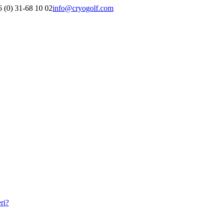
 (0) 31-68 10 02
info@cryogolf.com
ri?