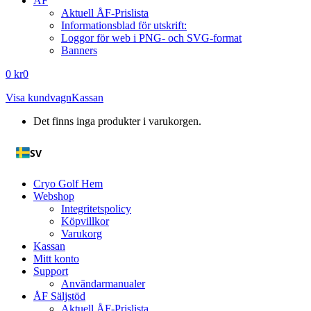
ÅF
Aktuell ÅF-Prislista
Informationsblad för utskrift:
Loggor för web i PNG- och SVG-format
Banners
0
kr
0
Visa kundvagn
Kassan
Det finns inga produkter i varukorgen.
SV
Cryo Golf Hem
Webshop
Integritetspolicy
Köpvillkor
Varukorg
Kassan
Mitt konto
Support
Användarmanualer
ÅF Säljstöd
Aktuell ÅF-Prislista