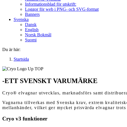
Informationsblad för utskrift:
Loggor för web i PNG- och SVG-format
Banners
Svenska
Dansk
English
Norsk Bokmål
Suomi
Du är här:
Startsida
-ETT SVENSKT VARUMÄRKE
Cryo® elvagnar utvecklas, marknadsförs samt distribuer
Vagnarna tillverkas med Svenska krav, extrem kvalitetsko
mellanhänder, vilket ger mycket prisvärda elvagnar trots
Cryo
v3
funktioner