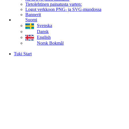
Tietolehtinen painatusta varten:
Logot verkkoon PNG- ja SVG-muodossa
Bannerit
Suomi
Svenska
Dansk
English
Norsk Bokmål
Tuki Start