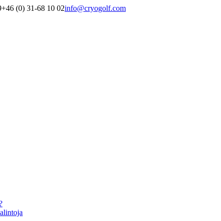
9
+46 (0) 31-68 10 02
info@cryogolf.com
?
alintoja