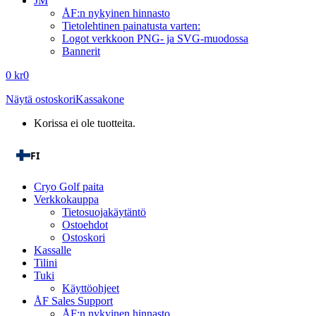
JM
ÅF:n nykyinen hinnasto
Tietolehtinen painatusta varten:
Logot verkkoon PNG- ja SVG-muodossa
Bannerit
0
kr
0
Näytä ostoskori
Kassakone
Korissa ei ole tuotteita.
FI
Cryo Golf paita
Verkkokauppa
Tietosuojakäytäntö
Ostoehdot
Ostoskori
Kassalle
Tilini
Tuki
Käyttöohjeet
ÅF Sales Support
ÅF:n nykyinen hinnasto