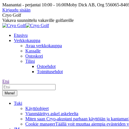
Siirry
Maanantai - perjantai 10:00 - 16:00
Moby Dick AB, Org 556065-846
sisältöön
Kirjaudu sisään
Facebook-
Instagram-
Cryo Golf
sivu
sivu
Vakava suunnittelu vakaville golfareille
avautuu
avautuu
uuteen
uuteen
Etusivu
ikkunaan
ikkunaan
Verkkokauppa
Avaa verkkokauppa
Kassalle
Ostoskori
Tilini
Ostoehdot
Toimitusehdot
Etsi:
Etsi
Tuki
Käyttöohjeet
Vianmääritys askel askeleelta
Miten saan Cryo-akustani parhaan käyttöiän ja kantaman
Cookie manager
Täällä voit muuttaa aiempia evästeiden v